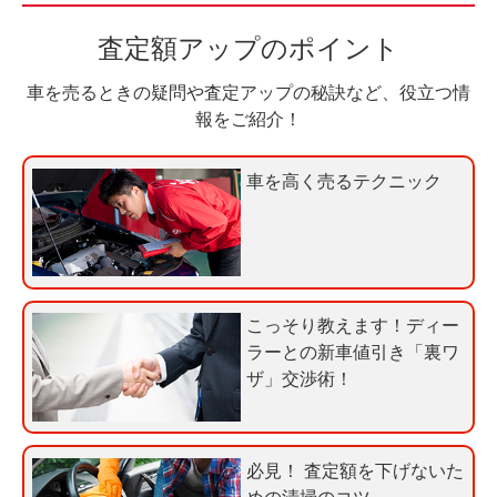
力
お
査定額アップのポイント
3
電
0
話
車を売るときの疑問や査定アップの秘訣など、役立つ情
秒
で
報をご紹介！
今
気
す
軽
車を高く売るテクニック
ぐ
に
無
ご
料
相
査
談
定
こっそり教えます！ディー
申
ラーとの新車値引き「裏ワ
込
ザ」交渉術！
み
必見！ 査定額を下げないた