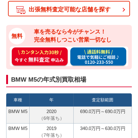
出張無料査定可能な店舗を探す
車を売るなら今がチャンス！
無料
完全無料しつこい営業一切なし
カ
通
ン
話
タ
料
ン
無
BMW M5の年式別買取相場
入
料
力
お
3
電
車種
年
査定額範囲
0
話
BMW M5
2020
690.0万円～690.0万円
秒
で
（
6
年落ち）
今
気
BMW M5
2019
340.0万円～630.0万円
す
軽
（
7
年落ち）