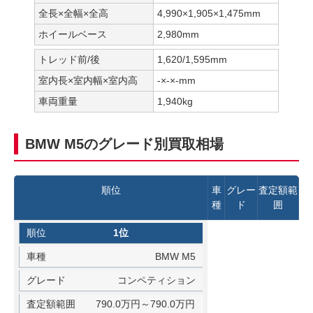
全長×全幅×全高
4,990×1,905×1,475mm
ホイールベース
2,980mm
トレッド前/後
1,620/1,595mm
室内長×室内幅×室内高
-×-×-mm
車両重量
1,940kg
BMW M5のグレード別買取相場
順位
車
グレー
査定額範
種
ド
囲
1位
BMW M5
コンペティション
790.0万円～790.0万円