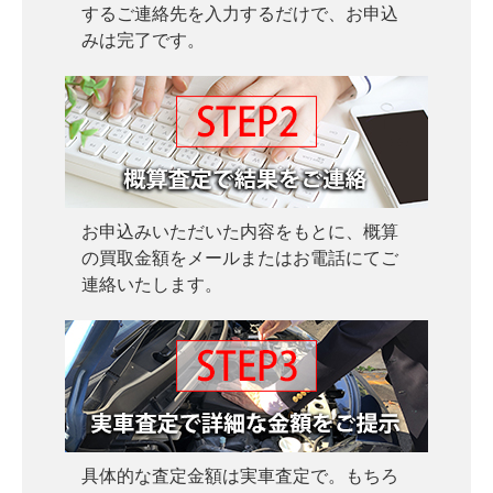
料
相
するご連絡先を入力するだけで、お申込
査
談
みは完了です。
定
申
込
み
お申込みいただいた内容をもとに、概算
の買取金額をメールまたはお電話にてご
連絡いたします。
具体的な査定金額は実車査定で。もちろ