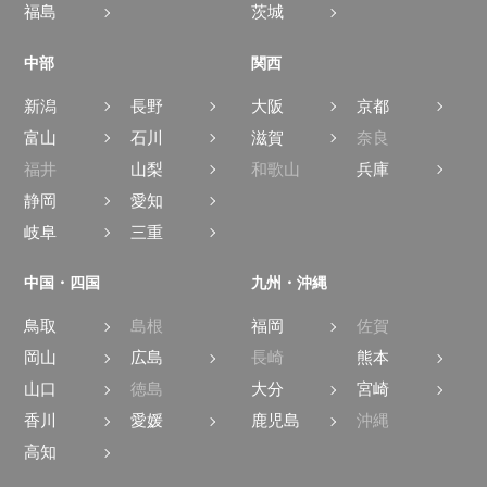
福島
茨城
中部
関西
新潟
長野
大阪
京都
富山
石川
滋賀
奈良
福井
山梨
和歌山
兵庫
静岡
愛知
岐阜
三重
中国・四国
九州・沖縄
鳥取
島根
福岡
佐賀
岡山
広島
長崎
熊本
山口
徳島
大分
宮崎
香川
愛媛
鹿児島
沖縄
高知