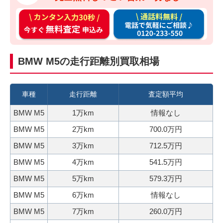
カ
通
ン
話
タ
料
ン
無
BMW M5の走行距離別買取相場
入
料
力
お
3
電
車種
走行距離
査定額平均
0
話
BMW M5
1万km
情報なし
秒
で
BMW M5
2万km
700.0万円
今
気
す
軽
BMW M5
3万km
712.5万円
ぐ
に
BMW M5
4万km
541.5万円
無
ご
BMW M5
5万km
579.3万円
料
相
BMW M5
6万km
情報なし
査
談
定
BMW M5
7万km
260.0万円
申