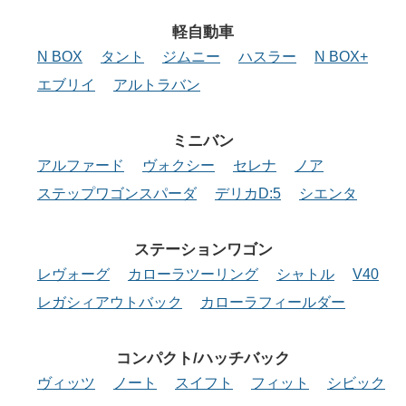
軽自動車
N BOX
タント
ジムニー
ハスラー
N BOX+
エブリイ
アルトラバン
ミニバン
アルファード
ヴォクシー
セレナ
ノア
ステップワゴンスパーダ
デリカD:5
シエンタ
ステーションワゴン
レヴォーグ
カローラツーリング
シャトル
V40
レガシィアウトバック
カローラフィールダー
コンパクト/ハッチバック
ヴィッツ
ノート
スイフト
フィット
シビック