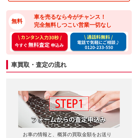
車を売るなら今がチャンス！
無料
完全無料しつこい営業一切なし
カ
通
ン
話
タ
料
ン
無
車買取・査定の流れ
入
料
力
お
3
電
0
話
秒
で
今
気
す
軽
ぐ
に
無
ご
お車の情報と、概算の買取金額をお送り