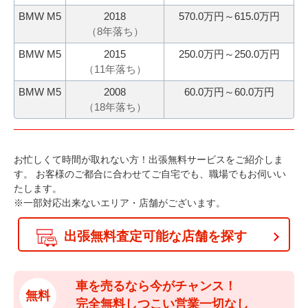
ぐ
に
BMW M5
2018
570.0万円～615.0万円
無
ご
（
8
年落ち）
料
相
BMW M5
2015
250.0万円～250.0万円
査
談
（
11
年落ち）
定
申
BMW M5
2008
60.0万円～60.0万円
（
18
年落ち）
込
み
お忙しくて時間が取れない方！出張無料サービスをご紹介しま
す。
お客様のご都合に合わせてご自宅でも、職場でもお伺いい
たします。
※一部対応出来ないエリア・店舗がございます。
出張無料査定可能な店舗を探す
車を売るなら今がチャンス！
無料
完全無料しつこい営業一切なし