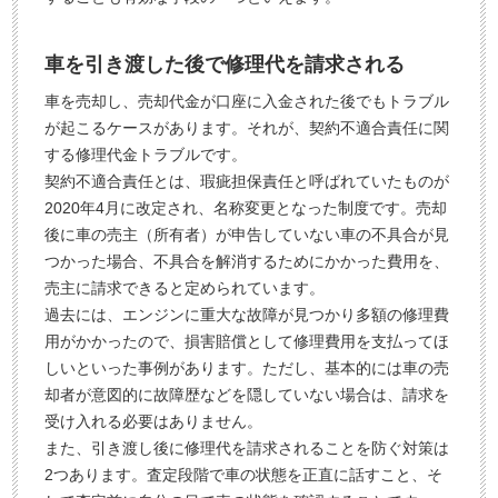
車を引き渡した後で修理代を請求される
車を売却し、売却代金が口座に入金された後でもトラブル
が起こるケースがあります。それが、契約不適合責任に関
する修理代金トラブルです。
契約不適合責任とは、瑕疵担保責任と呼ばれていたものが
2020年4月に改定され、名称変更となった制度です。売却
後に車の売主（所有者）が申告していない車の不具合が見
つかった場合、不具合を解消するためにかかった費用を、
売主に請求できると定められています。
過去には、エンジンに重大な故障が見つかり多額の修理費
用がかかったので、損害賠償として修理費用を支払ってほ
しいといった事例があります。ただし、基本的には車の売
却者が意図的に故障歴などを隠していない場合は、請求を
受け入れる必要はありません。
また、引き渡し後に修理代を請求されることを防ぐ対策は
2つあります。査定段階で車の状態を正直に話すこと、そ