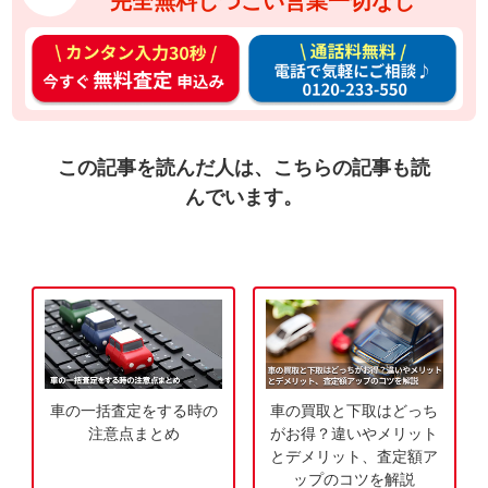
完全無料しつこい営業一切なし
カ
通
ン
話
タ
料
ン
無
入
料
この記事を読んだ人は、こちらの記事も読
力
お
んでいます。
3
電
0
話
秒
で
今
気
す
軽
ぐ
に
無
ご
車の一括査定をする時の
車の買取と下取はどっち
料
相
注意点まとめ
がお得？違いやメリット
査
談
とデメリット、査定額ア
定
ップのコツを解説