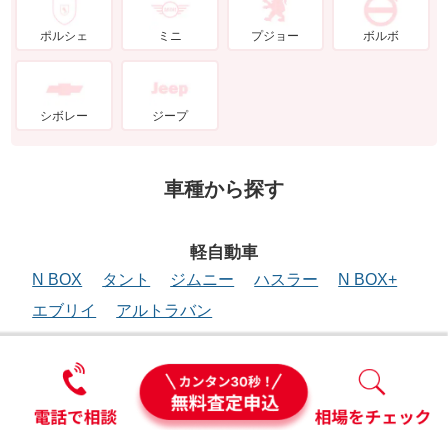
ポルシェ
ミニ
プジョー
ボルボ
シボレー
ジープ
車種から探す
軽自動車
N BOX
タント
ジムニー
ハスラー
N BOX+
エブリイ
アルトラバン
ミニバン
アルファード
ヴォクシー
セレナ
ノア
ステップワゴンスパーダ
デリカD:5
シエンタ