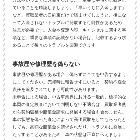
方法やいつまでに入金するかなど、重要な事項が記載され
ていることを確認しましょう。「早いうちに入金します」
など、買取業者の口約束だけで済ませてしまうと、後にな
って入金されないトラブルに発展する可能性があるため、
注意が必要です。入金や査定内容、キャンセルに関する事
項など、重要な事項の記載がない場合は、記載するよう求
めることで後々のトラブルを回避できます
事故歴や修理歴を偽らない
事故歴や修理歴がある場合、偽らずに全てを申告するよう
にしてください。売却時に報告せずにいると、契約不適合
責任を追及されてしまう可能性があります。
未申告による場合、中古車業界における一般的、標準的な
車両の査定検査において判明しない不適合は、買取業者側
から契約破棄や賠償金請求に発展する場合も否めません。
車の状態を偽った査定によって高価買取をしてもらったと
しても、高額な賠償金を請求されたり、トラブルに発展し
たりすることがあるため、車の状態は正直に伝えましょ