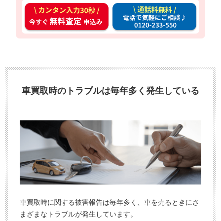
カ
通
ン
話
タ
料
ン
無
入
料
力
お
3
電
車買取時のトラブルは毎年多く発生している
0
話
秒
で
今
気
す
軽
ぐ
に
無
ご
料
相
査
談
定
車買取時に関する被害報告は毎年多く、車を売るときにさ
申
まざまなトラブルが発生しています。