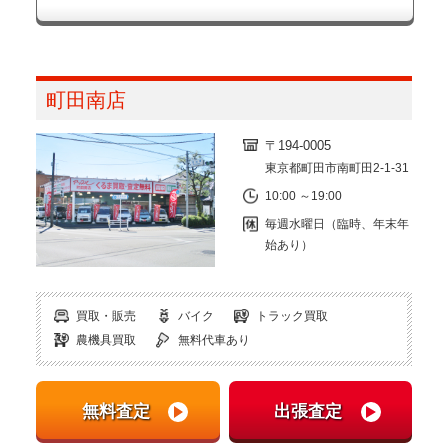
町田南店
〒194-0005
東京都町田市南町田2-1-31
10:00 ～19:00
毎週水曜日（臨時、年末年
始あり）
買取・販売
バイク
トラック買取
農機具買取
無料代車あり