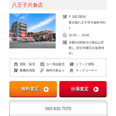
八王子片倉店
〒192-0914
東京都八王子市片倉町490-
1
10:00 ～ 19:00
水曜日(祝祭日の場合は営
業し､翌日木曜日を振替休
日）
買取・販売
カー用品販売
トラック買取
農機具買取
無料代車あり
キッズコーナー
042-632-7070