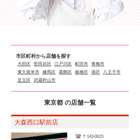
市区町村から店舗を探す
大田区
世田谷区
江戸川区
町田市
青梅市
東久留米市
練馬区
葛飾区
板橋区
港区
八王子市
足立区
武蔵村山市
東京都 の店舗一覧
大森西口駅前店
〒143-0023