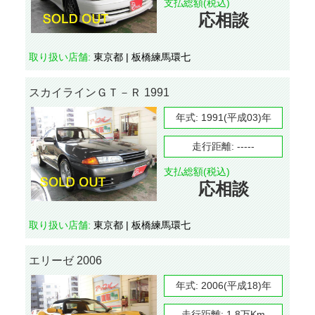
支払総額(税込)
応相談
取り扱い店舗:
東京都 | 板橋練馬環七
スカイラインＧＴ－Ｒ 1991
年式:
1991(平成03)年
走行距離:
-----
支払総額(税込)
応相談
取り扱い店舗:
東京都 | 板橋練馬環七
エリーゼ 2006
年式:
2006(平成18)年
走行距離:
1.8万Km