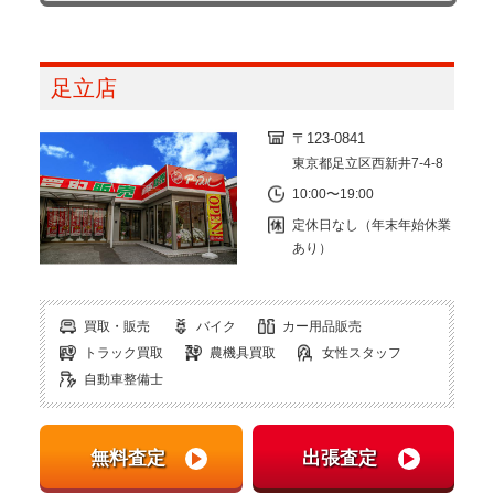
足立店
〒123-0841
東京都足立区西新井7-4-8
10:00〜19:00
定休日なし（年末年始休業
あり）
買取・販売
バイク
カー用品販売
トラック買取
農機具買取
女性スタッフ
自動車整備士