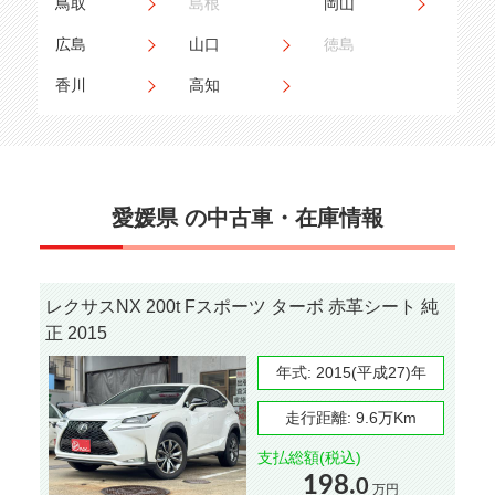
鳥取
島根
岡山
広島
山口
徳島
香川
高知
愛媛県 の中古車・在庫情報
レクサスNX 200t Fスポーツ ターボ 赤革シート 純
正 2015
年式:
2015(平成27)年
走行距離:
9.6万Km
支払総額(税込)
198.
0
万円