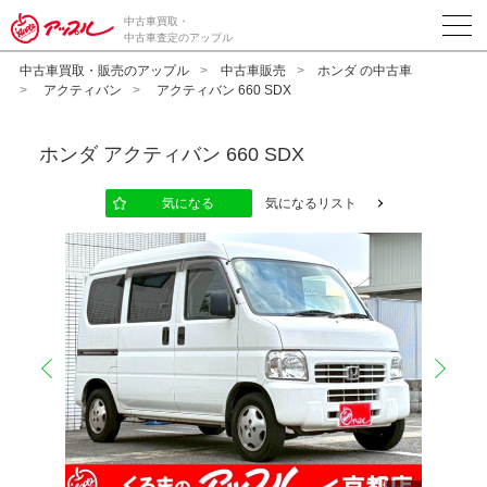
中古車買取・
中古車査定のアップル
中古車買取・販売のアップル
中古車販売
ホンダ の中古車
アクティバン
アクティバン 660 SDX
ホンダ
アクティバン 660 SDX
気になる
気になるリスト
prev
next
10
12
13
14
15
16
17
18
19
20
11
2
2
2
2
2
2
2
2
2
2
2