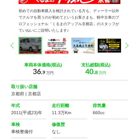
1
2
3
4
5
6
7
8
9
/
20
20
20
20
20
20
20
20
20
0
0
0
0
0
0
0
0
0
0
0
初めての自動車購入を検討されている方も、ディーラー以外
でクルマを買うのが初めてというお客さまも、軽中古車のプ
ロフェッショナル「くるまのアップル京都店」のスタッフが
ていねいにご説明いたします♪
prev
nex
車両本体価格(税込)
支払総額(税込)
36.
40.
9
8
万円
万円
取り扱い店舗
京都府 | 京都店
年式
走行距離
排気量
2011(平成23)年
11.3万Km
660cc
車検
修復歴
車検整備付
なし