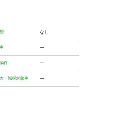
歴
なし
⾞
ー
物件
ー
カー減税対象車
ー