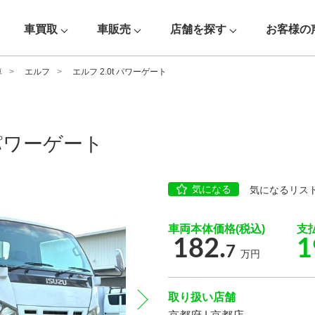
車買取
車販売
店舗を探す
お客様の
車
エルフ
エルフ 2.0t パワーゲート
 パワーゲート
気になる
気になるリス
車両本体価格(税込)
支
182.
1
7
万円
取り扱い店舗
next