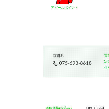
アピールポイント
営
京都店
定
075-693-8618
住
本体価格(税込み)
182.
7
万円