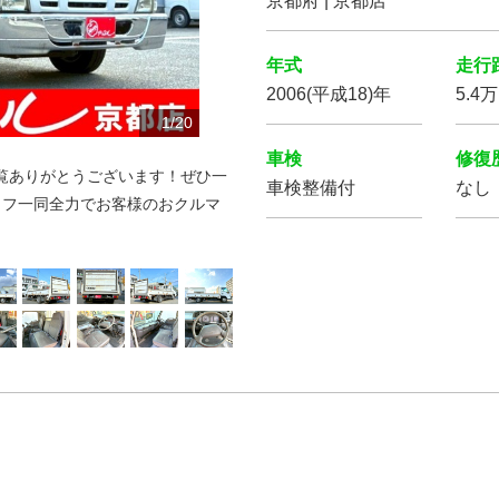
京都府 | 京都店
年式
走行
2006(平成18)年
5.4
10
12
13
14
15
16
17
18
19
20
11
1
2
3
4
5
6
7
8
9
/
20
20
20
20
20
20
20
20
20
20
20
20
20
20
20
20
20
20
20
20
車検
修復
♪閲覧ありがとうございます！ぜひ一
車検整備付
なし
ッフ一同全力でお客様のおクルマ