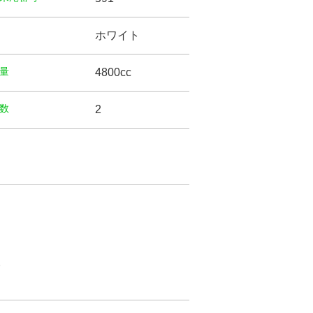
ホワイト
量
4800cc
数
2
。