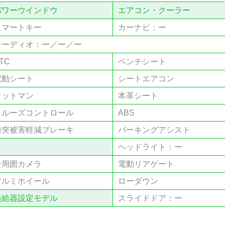
パワーウインドウ
エアコン・クーラー
スマートキー
カーナビ：ー
オーディオ：ー／ー／ー
TC
ベンチシート
電動シート
シートエアコン
オットマン
本⾰シート
クルーズコントロール
ABS
衝突被害軽減ブレーキ
パーキングアシスト
ヘッドライト：ー
全周囲カメラ
電動リアゲート
アルミホイール
ローダウン
過給器設定モデル
スライドドア：ー