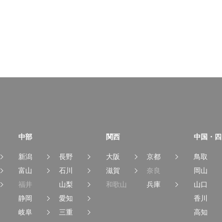
中部
関西
中国・四
新潟
長野
大阪
京都
鳥取
富山
石川
滋賀
奈良
岡山
福井
山梨
和歌山
兵庫
山口
静岡
愛知
香川
岐阜
三重
高知