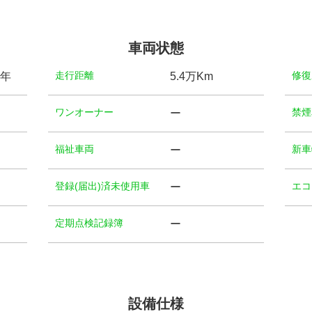
車両状態
⾛⾏距離
修復
)年
5.4万Km
ワンオーナー
禁煙
ー
福祉⾞両
新車
ー
登録(届出)済未使用車
エコ
ー
定期点検記録簿
ー
設備仕様