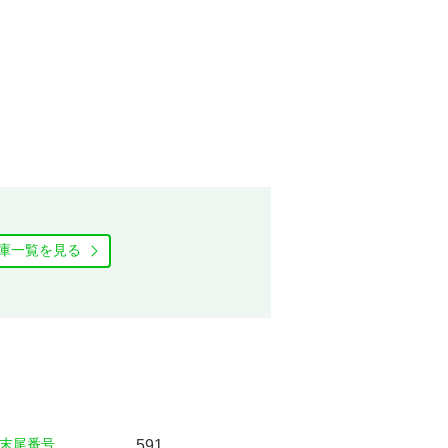
庫⼀覧を⾒る
末尾番号
591