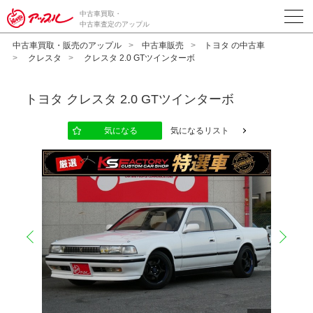
中古車買取・
中古車査定のアップル
中古車買取・販売のアップル
中古車販売
トヨタ の中古車
クレスタ
クレスタ 2.0 GTツインターボ
トヨタ
クレスタ 2.0 GTツインターボ
気になる
気になるリスト
prev
next
10
12
13
14
15
16
17
18
19
20
11
2
2
2
2
2
2
2
2
2
2
2