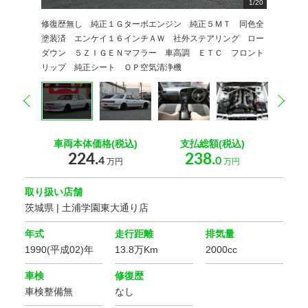
1
2
3
4
5
6
7
8
9
/
20
20
20
20
20
20
20
20
20
0
0
0
0
0
0
0
0
0
0
0
修復歴無し 純正１Ｇターボエンジン 純正５ＭＴ 同色全
塗装済 エンケイ１６インチＡＷ 社外ステアリング ロー
ダウン ５ＺＩＧＥＮマフラー 車高調 ＥＴＣ フロント
リップ 純正シート ＯＰ空気清浄機
prev
nex
車両本体価格(税込)
支払総額(税込)
224.
238.
4
0
万円
万円
取り扱い店舗
茨城県 | 土浦学園東大通り店
年式
走行距離
排気量
1990(平成02)年
13.8万Km
2000cc
車検
修復歴
車検整備無
なし