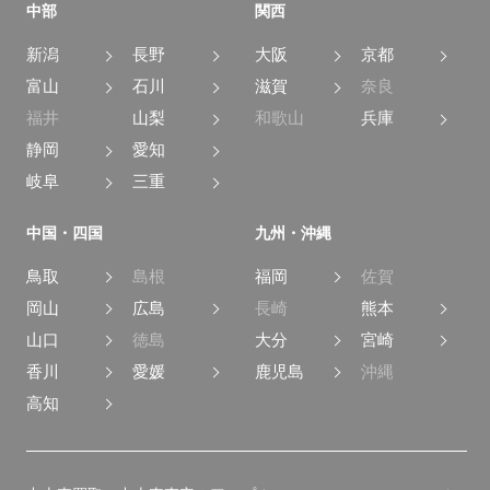
中部
関西
新潟
長野
大阪
京都
富山
石川
滋賀
奈良
福井
山梨
和歌山
兵庫
静岡
愛知
岐阜
三重
中国・四国
九州・沖縄
鳥取
島根
福岡
佐賀
岡山
広島
長崎
熊本
山口
徳島
大分
宮崎
香川
愛媛
鹿児島
沖縄
高知