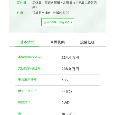
定休⽇
定休日：毎週火曜日・水曜日（※祝日は通常営
業）
住所
茨城県土浦市中村南4-8-20
お店の在庫⼀覧を⾒る
基本情報
車両状態
設備仕様
本体価格(税込み)
224.
4
万円
支払総額(税込み)
238.
0
万円
車台末尾番号
485
ボディタイプ
セダン
駆動方式
2WD
⾊
ホワイト