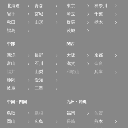
北海道
青森
東京
神奈川
岩手
宮城
埼玉
千葉
秋田
山形
群馬
栃木
福島
茨城
中部
関西
新潟
長野
大阪
京都
富山
石川
滋賀
奈良
福井
山梨
和歌山
兵庫
静岡
愛知
岐阜
三重
中国・四国
九州・沖縄
鳥取
島根
福岡
佐賀
岡山
広島
長崎
熊本