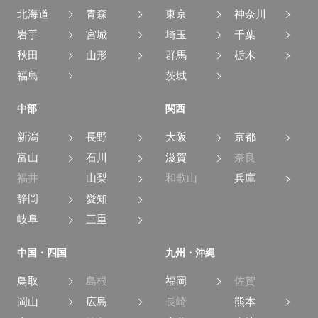
北海道
青森
東京
神奈川
岩手
宮城
埼玉
千葉
秋田
山形
群馬
栃木
福島
茨城
中部
関西
新潟
長野
大阪
京都
富山
石川
滋賀
奈良
福井
山梨
和歌山
兵庫
静岡
愛知
岐阜
三重
中国・四国
九州・沖縄
鳥取
島根
福岡
佐賀
岡山
広島
長崎
熊本