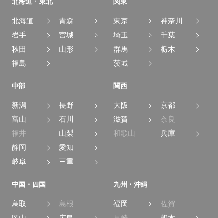
北海道・東北
関東
北海道
青森
東京
神奈川
岩手
宮城
埼玉
千葉
秋田
山形
群馬
栃木
福島
茨城
中部
関西
新潟
長野
大阪
京都
富山
石川
滋賀
奈良
福井
山梨
和歌山
兵庫
静岡
愛知
岐阜
三重
中国・四国
九州・沖縄
鳥取
島根
福岡
佐賀
岡山
広島
長崎
熊本