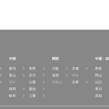
中部
関西
中国・四
新潟
長野
大阪
京都
鳥取
富山
石川
滋賀
奈良
岡山
福井
山梨
和歌山
兵庫
山口
静岡
愛知
香川
岐阜
三重
高知