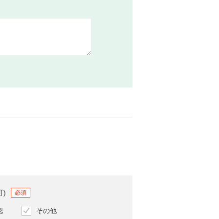
可)
必須
認
その他