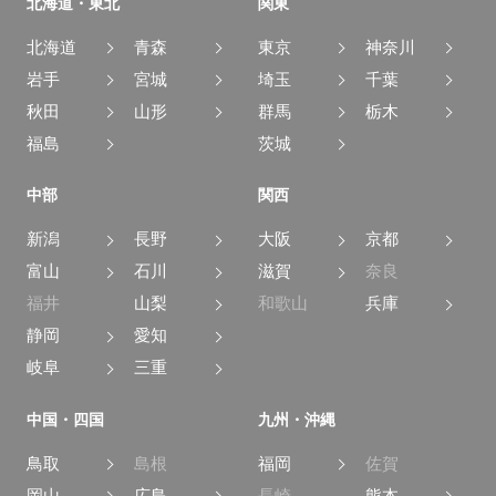
北海道・東北
関東
北海道
青森
東京
神奈川
岩手
宮城
埼玉
千葉
秋田
山形
群馬
栃木
福島
茨城
中部
関西
新潟
長野
大阪
京都
富山
石川
滋賀
奈良
福井
山梨
和歌山
兵庫
静岡
愛知
岐阜
三重
中国・四国
九州・沖縄
鳥取
島根
福岡
佐賀
岡山
広島
長崎
熊本