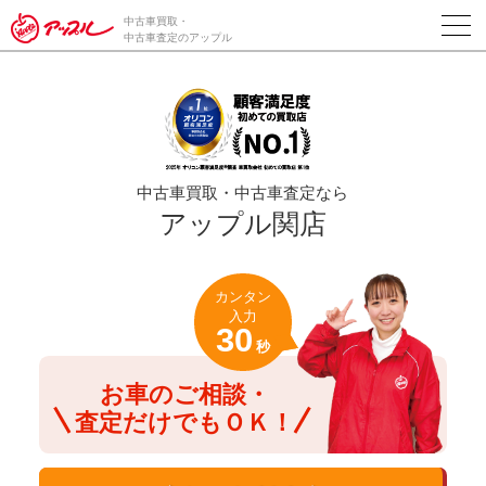
/*ABテスト_新規査定フォームの為のCVボタン*/
中古車買取・
中古車査定のアップル
中古車買取・中古車査定なら
アップル関店
カンタン
入力
30
秒
お車のご相談・
査定だけでもＯＫ！