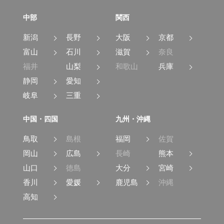
中部
関西
新潟
長野
大阪
京都
富山
石川
滋賀
奈良
福井
山梨
和歌山
兵庫
静岡
愛知
岐阜
三重
中国・四国
九州・沖縄
鳥取
島根
福岡
佐賀
岡山
広島
長崎
熊本
山口
徳島
大分
宮崎
香川
愛媛
鹿児島
沖縄
高知