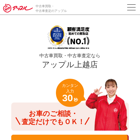
/*ABテスト_新規査定フォームの為のCVボタン*/
中古車買取・
中古車査定のアップル
中古車買取・中古車査定なら
アップル上越店
カンタン
入力
30
秒
お車のご相談・
査定だけでもＯＫ！