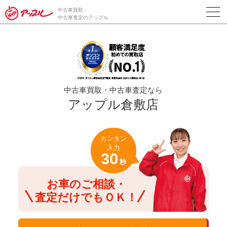
/*ABテスト_新規査定フォームの為のCVボタン*/
中古車買取・
中古車査定のアップル
中古車買取・中古車査定なら
アップル倉敷店
カンタン
入力
30
秒
お車のご相談・
査定だけでもＯＫ！