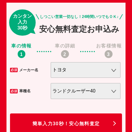
カンタン
しつこい営業一切なし！24時間いつでもＯＫ♪
入力
安心無料査定お申込み
30秒
車の情報
車の詳細
お客様情報
車
メーカー名
必須
必須
車種名
必須
必須
任
簡単入力30秒！安心無料査定