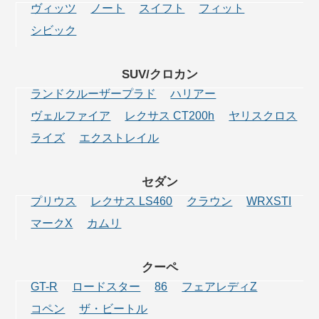
ヴィッツ
ノート
スイフト
フィット
シビック
SUV/クロカン
ランドクルーザープラド
ハリアー
ヴェルファイア
レクサス CT200h
ヤリスクロス
ライズ
エクストレイル
セダン
プリウス
レクサス LS460
クラウン
WRXSTI
マークX
カムリ
クーペ
GT-R
ロードスター
86
フェアレディZ
コペン
ザ・ビートル