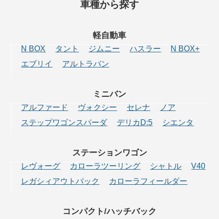
車種から探す
軽自動車
N BOX
タント
ジムニー
ハスラー
N BOX+
エブリイ
アルトラバン
ミニバン
アルファード
ヴォクシー
セレナ
ノア
ステップワゴンスパーダ
デリカD:5
シエンタ
ステーション
ワゴン
レヴォーグ
カローラツーリング
シャトル
V40
レガシィアウトバック
カローラフィールダー
コンパクト/
ハッチバック