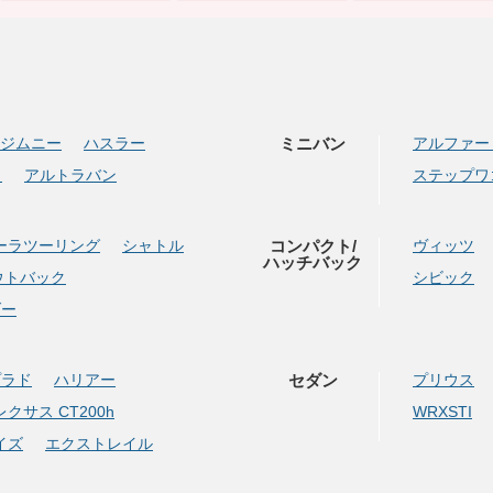
ジムニー
ハスラー
ミニバン
アルファー
イ
アルトラバン
ステップワ
ーラツーリング
シャトル
コンパクト/
ヴィッツ
ハッチバック
ウトバック
シビック
ダー
プラド
ハリアー
セダン
プリウス
レクサス CT200h
WRXSTI
イズ
エクストレイル