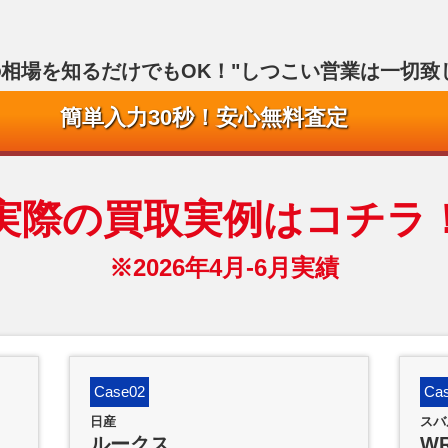
の相場を知るだけでもOK！"
しつこい営業は一切致
簡単入力30秒！安心無料査定
実際の買取実例はコチラ
※2026年4月-6月実績
Case02
Ca
日産
スバ
ルークス
W