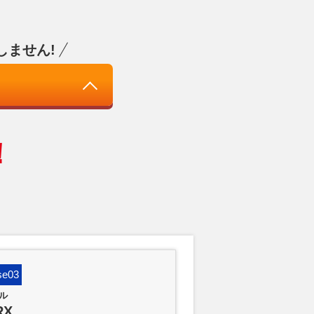
しません!
！
se03
Case04
ル
ダイハツ
RX
コペン