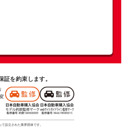
格保証を約束します。
お
変
よって設立された業界団体です。