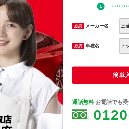
メーカー名
必須
車種名
必須
簡単
通話無料
お電話でも受付
0120