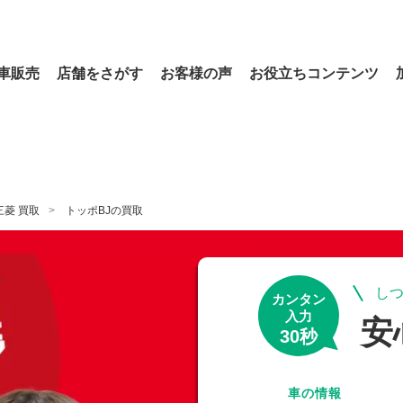
車販売
店舗をさがす
お客様の声
お役立ちコンテンツ
三菱 買取
トッポBJの買取
しつ
カンタン
入力
安
30秒
車の情報