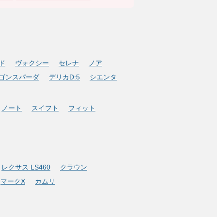
ド
ヴォクシー
セレナ
ノア
ゴンスパーダ
デリカD:5
シエンタ
ノート
スイフト
フィット
レクサス LS460
クラウン
マークX
カムリ