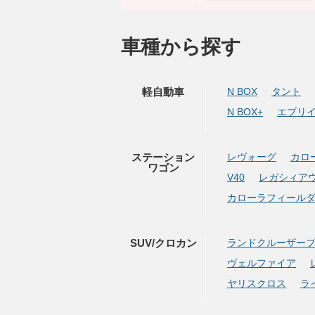
車種から探す
軽自動車
N BOX
タント
N BOX+
エブリ
ステーション
レヴォーグ
カロ
ワゴン
V40
レガシィア
カローラフィール
SUV/クロカン
ランドクルーザー
ヴェルファイア
ヤリスクロス
ラ