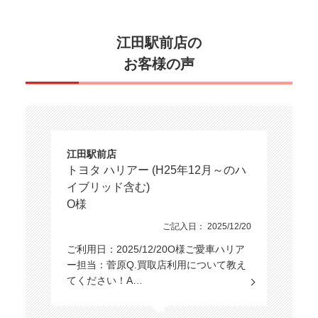
スライドドア
江田駅前店の
お客様の声
エンジン種別
乗車定員
江田駅前店
トヨタ ハリアー (H25年12月～のハ
イブリッド含む)
オーディオ関連
O様
ご記入日： 2025/12/20
カーナビ/TV/DVD
ご利用日：2025/12/20O様ご愛車ハリア
ー担当：菅原Q.買取店利用について教え
てください！A…
基本装備