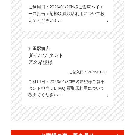
ドレスアップ
ご利用日：2026/01/26N様ご愛車ハイエ
ース担当：菊橋Q.買取店利用について教
フルエアロ
ローダウン
えてください！…
アルミホイール
シート関連
江田駅前店
ダイハツ タント
フルフラット
3列シート
匿名希望様
シート
ご記入日： 2026/01/30
ウォークスルー
シートヒーター
ご利用日：2026/01/30匿名希望様ご愛車
タント担当：伊南Q.買取店利用について
本革シート
ベンチシート
教えてください…
電動シート
オットマン
シートエアコン