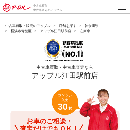
/*ABテスト_新規査定フォームの為のCVボタン*/
中古車買取・
中古車査定のアップル
中古車買取・販売のアップル
店舗を探す
神奈川県
横浜市青葉区
アップル江田駅前店
在庫車
中古車買取・中古車査定なら
アップル江田駅前店
カンタン
入力
30
秒
お車のご相談・
査定だけでもＯＫ！