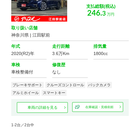
もっと詳しく
支払総額(税込)
246.
3
万円
取り扱い店舗
こだわりの条件
168
神奈川県 | 江田駅前
該当車
台
修復歴
年式
走行距離
排気量
この条件で検索する
2020(R2)年
3.6万Km
1800cc
設定をクリア
ボディタイプ
車検
修復歴
車検整備付
なし
ブレーキサポート
クルーズコントロール
バックカメラ
ミッション
アルミホイール
スマートキー
車両の詳細を見る
在庫確認・見積依頼
駆動方式
1-2台／2台中
ハンドル