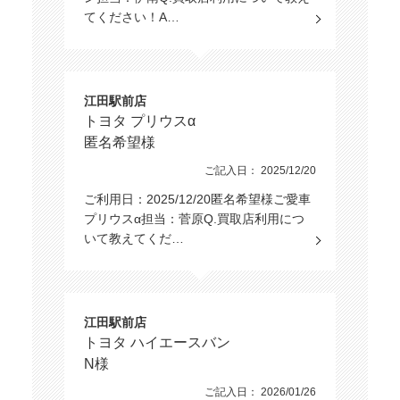
てください！A…
運転席
障害物センサー
エアバッグ
助手席
サイド
エアバッグ
エアバッグ
江田駅前店
カーテン
トヨタ プリウスα
フロントカメラ
エアバッグ
匿名希望様
サイドカメラ
バックカメラ
ご記入日： 2025/12/20
ご利用日：2025/12/20匿名希望様ご愛車
全周囲カメラ
プリウスα担当：菅原Q.買取店利用につ
いて教えてくだ…
環境装備・福祉装備
アイドリング
エコカー減税
ストップ
対象車
江田駅前店
トヨタ ハイエースバン
電動リアゲート
リフトアップ
N様
ご記入日： 2026/01/26