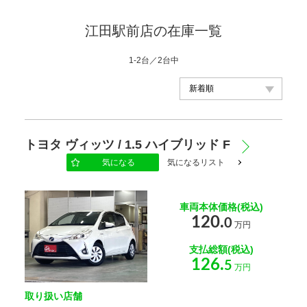
江田駅前店の在庫一覧
1-2台／2台中
メーカー
トヨタ ヴィッツ / 1.5 ハイブリッド F
気になる
気になるリスト
車種
車両本体価格(税込)
120.
0
万円
年式
支払総額(税込)
126.
5
万円
車体の色
取り扱い店舗
選択する