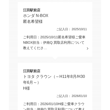
キーレス
スマートキー
エントリー
江田駅前店
パワー
パワー
ホンダ N-BOX
ウインドウ
ステアリング
匿名希望様
エアコン
Wエアコン
ご記入日： 2025/10/11
ご利用日：2025/10/11匿名希望様ご愛車
ETC
盗難防止装置
NBOX担当：伊南Q.買取店利用について
教えてくださ…
サンルーフ
後席モニター
ディスプレイ
LED
ヘッドランプ
ヘッドライト
江田駅前店
トヨタ クラウン（～H11年8月/H30
安全装置・サポート
年6月～）
H様
クルーズ
ABS
コントロール
ご記入日： 2026/01/10
パーキング
ご利用日：2026/01/10H様ご愛車クラウ
横滑り防止装置
アシスト
ン担当：伊南Q.買取店利用について教え