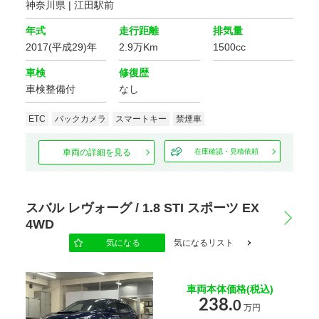
神奈川県 | 江田駅前
価格
年式
走行距離
排気量
2017(平成29)年
2.9万Km
1500cc
車検
修復歴
走行距離
車検整備付
なし
ETC
バックカメラ
スマートキー
禁煙車
車検の残り
車両の詳細を見る
在庫確認・見積依頼
スバル レヴォーグ / 1.8 STI スポーツ EX
排気量
4WD
気になる
気になるリスト
地域
選択する
車両本体価格(税込)
238.
0
万円