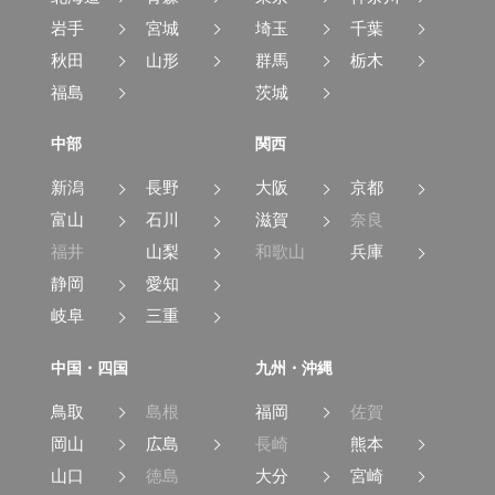
岩手
宮城
埼玉
千葉
秋田
山形
群馬
栃木
福島
茨城
中部
関西
新潟
長野
大阪
京都
富山
石川
滋賀
奈良
福井
山梨
和歌山
兵庫
静岡
愛知
岐阜
三重
中国・四国
九州・沖縄
鳥取
島根
福岡
佐賀
岡山
広島
長崎
熊本
山口
徳島
大分
宮崎