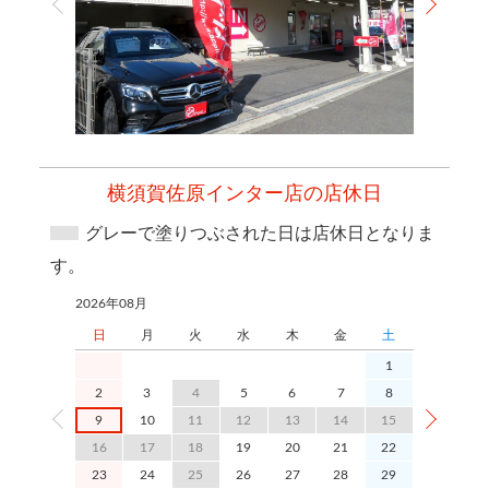
横須賀佐原インター店の店休日
グレーで塗りつぶされた日は店休日となりま
す。
2026年08月
2026年09月
日
月
火
水
木
金
土
日
1
2
3
4
5
6
7
8
6
9
10
11
12
13
14
15
13
1
16
17
18
19
20
21
22
20
2
23
24
25
26
27
28
29
27
2