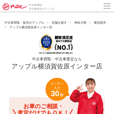
/*ABテスト_新規査定フォームの為のCVボタン*/
中古車買取・
中古車査定のアップル
中古車買取・販売のアップル
店舗を探す
神奈川県
横須賀市
アップル横須賀佐原インター店
中古車買取・中古車査定なら
アップル横須賀佐原インター店
カンタン
入力
30
秒
お車のご相談・
査定だけでもＯＫ！