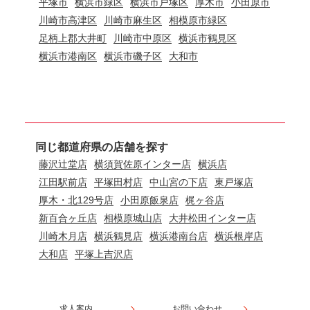
平塚市
横浜市緑区
横浜市戸塚区
厚木市
小田原市
川崎市高津区
川崎市麻生区
相模原市緑区
足柄上郡大井町
川崎市中原区
横浜市鶴見区
横浜市港南区
横浜市磯子区
大和市
同じ都道府県の店舗を探す
藤沢辻堂店
横須賀佐原インター店
横浜店
江田駅前店
平塚田村店
中山宮の下店
東戸塚店
厚木・北129号店
小田原飯泉店
梶ヶ谷店
新百合ヶ丘店
相模原城山店
大井松田インター店
川崎木月店
横浜鶴見店
横浜港南台店
横浜根岸店
大和店
平塚上吉沢店
求人案内
お問い合わせ