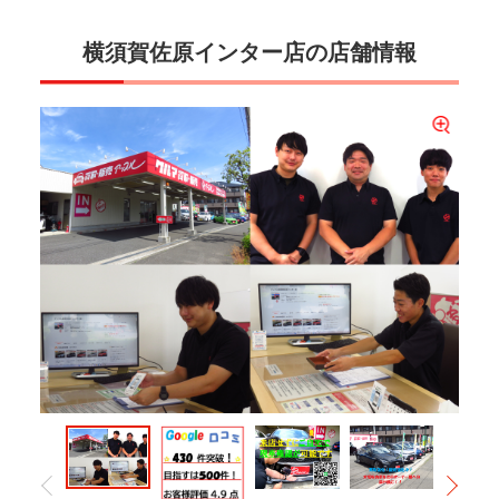
横須賀佐原インター店の店舗情報
ＬＩＮＥビデオを使用したオンライン下見も可能です♪ 遠方のお客様にも現車の状
大切なお車のお乗り換えに是非当店をご利用下さい♪買取させて頂いたお車は次のオ
まだまだ取扱店舗が少ない中古福祉車両 ★横須賀・三浦半島エリア★随一の中古福
態をリアルタイムで確認して頂けます★北は北海道から南は沖縄県、一部離島への
ーナー様へご紹介し新しい家族となれるようしっかりサポートいたします！！お気
祉車取扱店です!!当店では、お客様に実際に福祉車を見て・触って使用感を試して頂
皆様からのお力でGoogle口コミ４３０件突破しました！！誠に有難うございます！
アップル横須賀佐原インター店に買取・販売 お任せ下さい!★「福祉車両取扱士」
車販売・納車実績あります♪★遠方へ…
軽にご来店下さい♪
き、比較も可能です♪様々なタイ…
５００件！１０００件！！目指して精進致します！！
「JAFIA（社団法人日本自動車公正検査協会）」認定講師資格者在籍店舗です♪