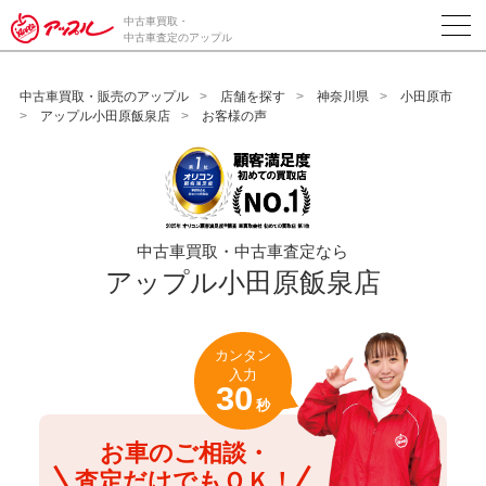
/*ABテスト_新規査定フォームの為のCVボタン*/
中古車買取・
中古車査定のアップル
中古車買取・販売のアップル
店舗を探す
神奈川県
小田原市
アップル小田原飯泉店
お客様の声
中古車買取・中古車査定なら
アップル小田原飯泉店
カンタン
入力
30
秒
お車のご相談・
査定だけでもＯＫ！