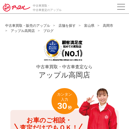
/*ABテスト_新規査定フォームの為のCVボタン*/
中古車買取・
中古車査定のアップル
中古車買取・販売のアップル
店舗を探す
富山県
高岡市
アップル高岡店
ブログ
中古車買取・中古車査定なら
アップル高岡店
カンタン
入力
30
秒
お車のご相談・
査定だけでもＯＫ！