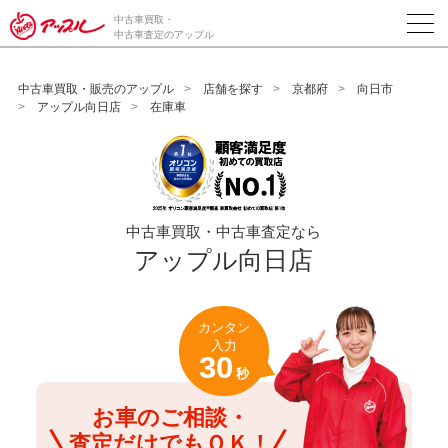
/*ABテスト_新規査定フォームの為のCVボタン*/
中古車買取・
中古車査定のアップル
中古車買取・販売のアップル
店舗を探す
京都府
向日市
アップル向日店
在庫車
中古車買取・中古車査定なら
アップル向日店
カンタン
入力
30
秒
お車のご相談・
査定だけでもＯＫ！