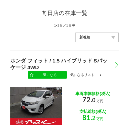
向日店の在庫一覧
1-1台／1台中
メーカー
ホンダ フィット / 1.5 ハイブリッド Sパッ
ケージ 4WD
車種
気になる
気になるリスト
車両本体価格(税込)
年式
72.
0
万円
支払総額(税込)
車体の色
81.
2
万円
選択する