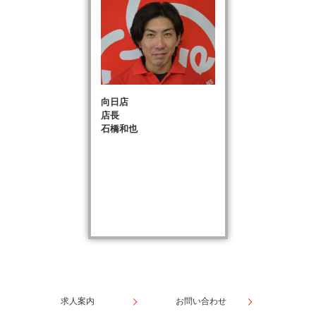
キーレス
スマートキー
エントリー
パワー
パワー
ウインドウ
ステアリング
エアコン
Wエアコン
向日店
店長
ETC
盗難防止装置
石橋和也
サンルーフ
後席モニター
ディスプレイ
LED
ヘッドランプ
ヘッドライト
安全装置・サポート
クルーズ
ABS
コントロール
パーキング
求人案内
お問い合わせ
横滑り防止装置
アシスト