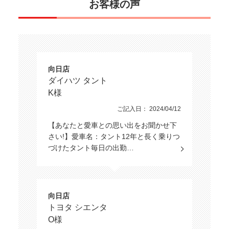
お客様の声
もっと詳しく
こだわりの条件
168
該当車
台
修復歴
向日店
この条件で検索する
ダイハツ タント
K様
設定をクリア
ボディタイプ
ご記入日： 2024/04/12
【あなたと愛車との思い出をお聞かせ下
さい!】愛車名：タント12年と長く乗りつ
ミッション
づけたタント毎日の出勤…
駆動方式
向日店
トヨタ シエンタ
ハンドル
O様