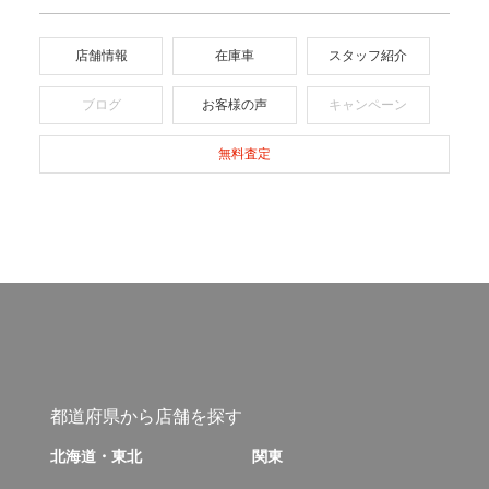
運転席
障害物センサー
エアバッグ
店舗情報
在庫車
スタッフ紹介
助手席
サイド
エアバッグ
エアバッグ
ブログ
お客様の声
キャンペーン
カーテン
フロントカメラ
無料査定
エアバッグ
サイドカメラ
バックカメラ
全周囲カメラ
環境装備・福祉装備
アイドリング
エコカー減税
ストップ
対象車
都道府県から店舗を探す
電動リアゲート
リフトアップ
北海道・東北
関東