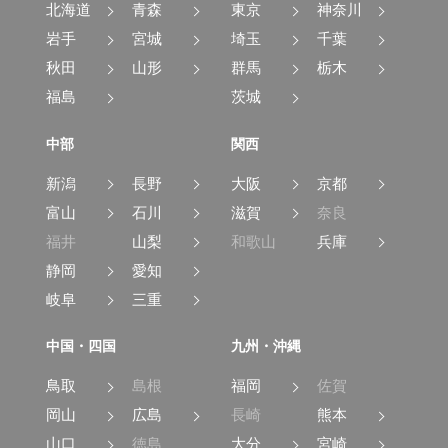
ドレスアップ
北海道
青森
東京
神奈川
岩手
宮城
埼玉
千葉
フルエアロ
ローダウン
秋田
山形
群馬
栃木
福島
茨城
アルミホイール
中部
関西
シート関連
新潟
長野
大阪
京都
フルフラット
3列シート
シート
富山
石川
滋賀
奈良
福井
山梨
和歌山
兵庫
ウォークスルー
シートヒーター
静岡
愛知
岐阜
三重
本革シート
ベンチシート
中国・四国
九州・沖縄
電動シート
オットマン
鳥取
島根
福岡
佐賀
シートエアコン
岡山
広島
長崎
熊本
山口
徳島
大分
宮崎