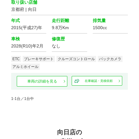
取り扱い店舗
京都府 | 向日
価格
年式
走行距離
排気量
2015(平成27)年
9.8万Km
1500cc
走行距離
車検
修復歴
2028(R10)年2月
なし
車検の残り
ETC
ブレーキサポート
クルーズコントロール
バックカメラ
アルミホイール
車両の詳細を見る
在庫確認・見積依頼
排気量
1-1台／1台中
地域
選択する
向日店の