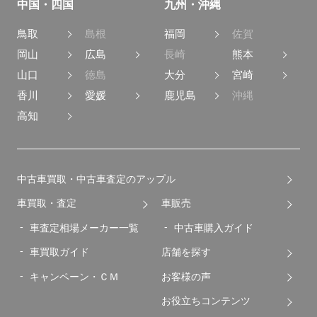
福島
茨城
中部
関西
新潟
長野
大阪
京都
富山
石川
滋賀
奈良
福井
山梨
和歌山
兵庫
静岡
愛知
岐阜
三重
中国・四国
九州・沖縄
鳥取
島根
福岡
佐賀
岡山
広島
長崎
熊本
山口
徳島
大分
宮崎
香川
愛媛
鹿児島
沖縄
高知