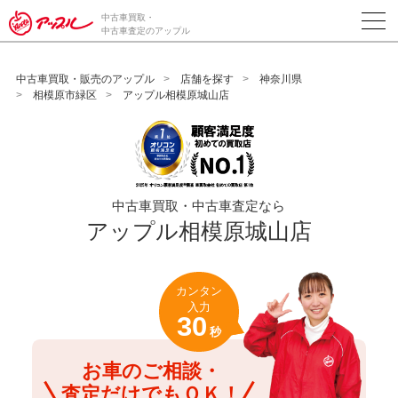
/*ABテスト_新規査定フォームの為のCVボタン*/
中古車買取・
中古車査定のアップル
中古車買取・販売のアップル
店舗を探す
神奈川県
相模原市緑区
アップル相模原城山店
中古車買取・中古車査定なら
アップル相模原城山店
カンタン
入力
30
秒
お車のご相談・
査定だけでもＯＫ！