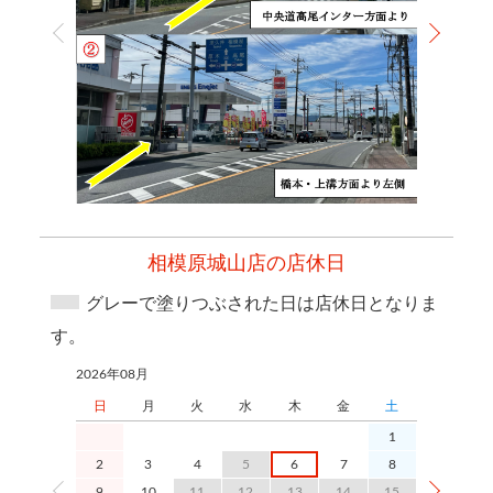
相模原城山店の店休日
グレーで塗りつぶされた日は店休日となりま
す。
2026年08月
2026年09月
日
月
火
水
木
金
土
日
1
2
3
4
5
6
7
8
6
9
10
11
12
13
14
15
13
1