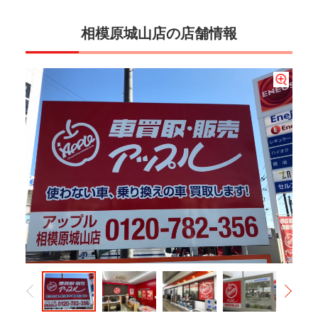
相模原城山店の店舗情報
店内には、アップル専用ブースがございます。お客様の車を愛情査定いたしますの
当店は、ガソリンスタンド（ENEOS）併設の店舗になります。お気軽に、ご来店く
アップル看板とガラスの壁シースルーになっており、視認性抜群安心してご入店く
皆様のご来店をお待ちしております！出張査定も致しますのでお気軽にお問合せく
当店は、ピットも完備しております。車検や整備もおまかせください！高性能洗車
で、ごゆっくりお寛ぎください。
ださい。
ださい。
ださい。
機もありますよ！