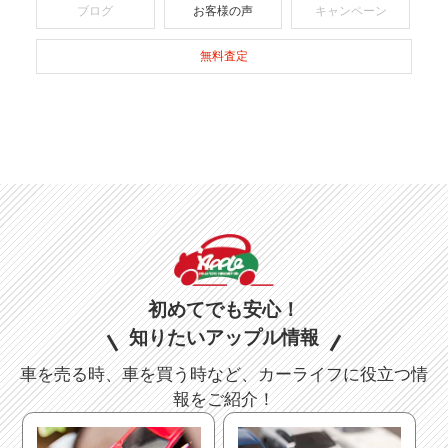
新百合ヶ丘店
相模原城山店
大井松田インター店
川崎木月店
横浜鶴見店
横浜港南台店
横浜根岸店
大和店
平塚上吉沢店
求人案内
お問い合わせ
店舗情報
在庫車
スタッフ紹介
ブログ
お客様の声
キャンペーン
無料査定