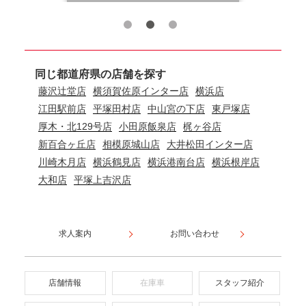
市区町村から店舗を探す
藤沢市
横須賀市
横浜市神奈川区
横浜市青葉区
平塚市
横浜市緑区
横浜市戸塚区
厚木市
小田原市
川崎市高津区
川崎市麻生区
相模原市緑区
足柄上郡大井町
川崎市中原区
横浜市鶴見区
横浜市港南区
横浜市磯子区
大和市
同じ都道府県の店舗を探す
藤沢辻堂店
横須賀佐原インター店
横浜店
江田駅前店
平塚田村店
中山宮の下店
東戸塚店
厚木・北129号店
小田原飯泉店
梶ヶ谷店