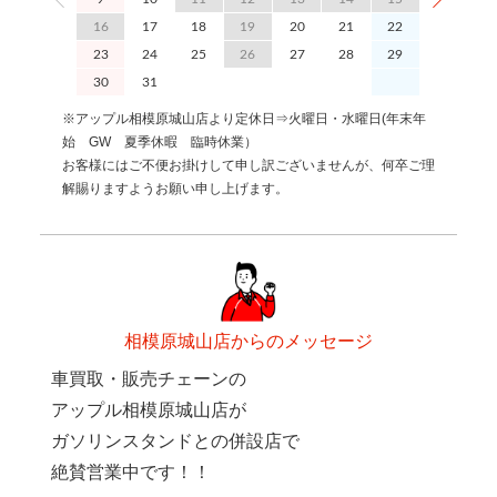
16
17
18
19
20
21
22
20
2
23
24
25
26
27
28
29
27
2
30
31
※アップル相模原城山店より定休日⇒火曜日・水曜日(年末年
始 GW 夏季休暇 臨時休業）
お客様にはご不便お掛けして申し訳ございませんが、何卒ご理
解賜りますようお願い申し上げます。
相模原城山店からのメッセージ
車買取・販売チェーンの
アップル相模原城山店が
ガソリンスタンドとの併設店で
絶賛営業中です！！