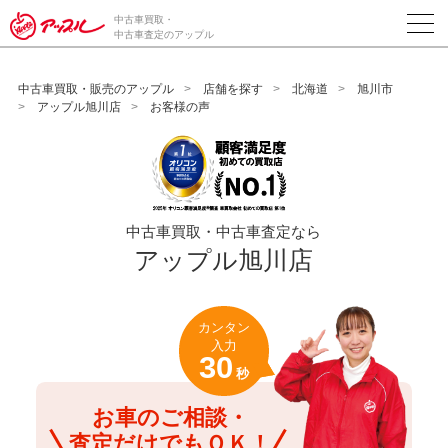
/*ABテスト_新規査定フォームの為のCVボタン*/
中古車買取・
中古車査定のアップル
中古車買取・販売のアップル
店舗を探す
北海道
旭川市
アップル旭川店
お客様の声
中古車買取・中古車査定なら
アップル旭川店
カンタン
入力
30
秒
お車のご相談・
査定だけでもＯＫ！