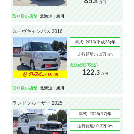
85.
8
万円
取り扱い店舗:
北海道 | 旭川
ムーヴキャンバス 2016
年式:
2016(平成28)年
走行距離:
7.9万Km
支払総額(税込)
122.
3
万円
取り扱い店舗:
北海道 | 旭川
ランドクルーザー 2025
年式:
2025(R7)年
走行距離:
0.3万Km