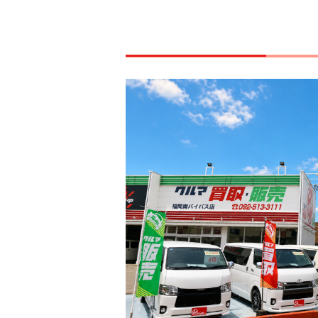
【新体制リニューアルオープン】アッ
【地域の皆さまに愛される店舗を目指
【ゆっくりご相談いただける店内スペ
【ご家族でも安心してご来店いただけ
【お気軽にお立ち寄りいただける店舗
な運営体制のもと営業をスタートいた
店は、地域密着型のカーライフサポー
店では、お客様に安心してご相談いた
店では、お客様に快適にお過ごしいた
店は、国道3号線沿いに位置し、赤い「