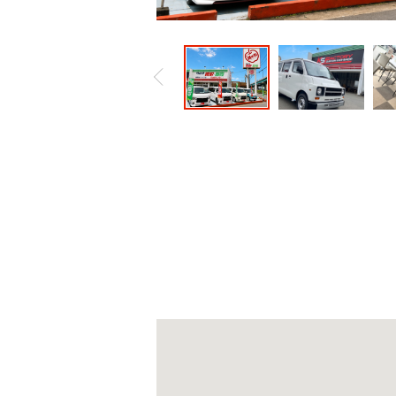
スタッフで、地域の皆さまに安心して
プンいたしました。買取査定はもちろ
ております。査定・ご購入・お乗り換
ております。お車の査定・ご相談の待
舗です。店舗前には展示車も並んでお