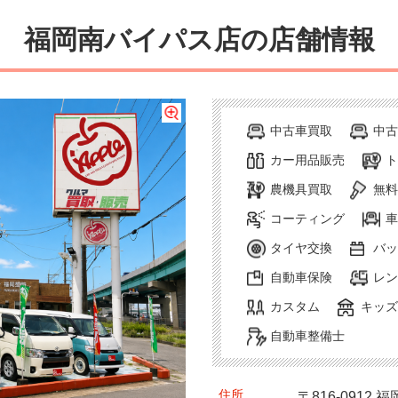
福岡南バイパス店の店舗情報
中古車買取
中古
カー用品販売
ト
農機具買取
無料
コーティング
車
タイヤ交換
バッ
自動車保険
レン
カスタム
キッズ
自動車整備士
プル福岡南バイパス店は、新た
して】アップル福岡南バイパス
ース】アップル福岡南バイパス
ます】アップル福岡南バイパス
です】アップル福岡南バイパス
しました。これまでと変わらぬ
ト店舗としてリニューアルオー
だける商談スペースをご用意し
だける店内スペースをご用意し
アップル」の看板が目印の店
住所
〒816-0912
福