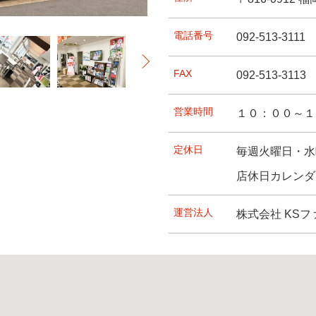
ご利用いただける店舗を目指…
ん、販売・整備・カスタムま…
えのご相談など、お車に関す…
ち時間も、ゆっくりお過ごし…
りますので、お近くをお通り…
電話番号
092-513-3111
FAX
092-513-3113
営業時間
１０：００～１
定休日
毎週火曜日・水
店休日カレンダ
運営法人
株式会社 KS