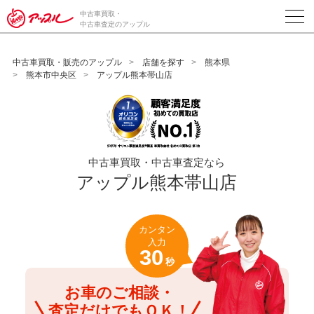
/*ABテスト_新規査定フォームの為のCVボタン*/
中古車買取・
中古車査定のアップル
中古車買取・販売のアップル
店舗を探す
熊本県
熊本市中央区
アップル熊本帯山店
中古車買取・中古車査定なら
アップル熊本帯山店
カンタン
入力
30
秒
お車のご相談・
査定だけでもＯＫ！