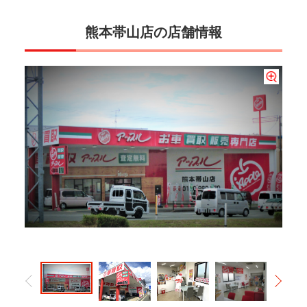
熊本帯山店の店舗情報
明るい店内のゆったりとした空間でおくつろぎください。☆フリードリンクもござ
お車の販売もお任せください！豊富な在庫車両の中から、とっておきのお車をご案
います！
内させていただきます。お探しの条件を何なりとお申し付けください。
アップル熊本帯山店は【顧客満足度 優良店】です(^^♪