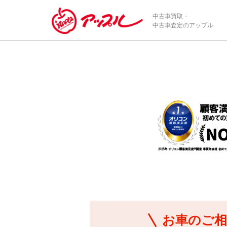
/*ABテスト_新規査定フォームの為のCVボタン*/
中古車買取・
中古車査定のアップル
お車のご相