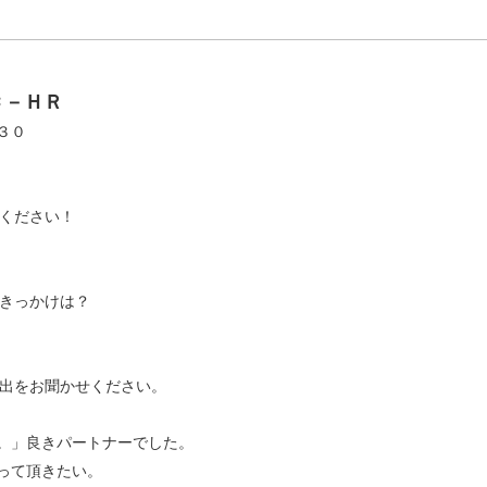
Ｃ－ＨＲ
３０
てください！
たきっかけは？
い出をお聞かせください。
。」良きパートナーでした。
って頂きたい。