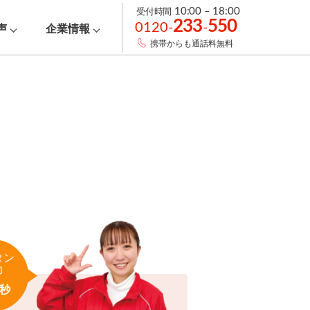
受付時間
10:00 – 18:00
233
550
0120-
-
声
企業情報
携帯からも通話料無料
タン
力
秒