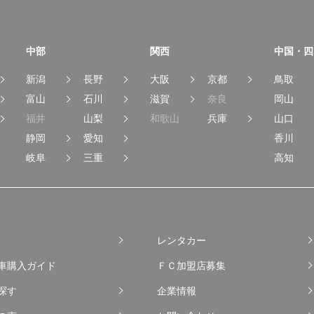
中部
関西
中国・四
新潟
長野
大阪
京都
鳥取
富山
石川
滋賀
奈良
岡山
福井
山梨
和歌山
兵庫
山口
静岡
愛知
香川
岐阜
三重
高知
レンタカー
車購入ガイド
ＦＣ加盟店募集
探す
企業情報