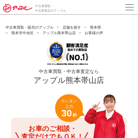
/*ABテスト_新規査定フォームの為のCVボタン*/
中古車買取・
中古車査定のアップル
中古車買取・販売のアップル
店舗を探す
熊本県
熊本市中央区
アップル熊本帯山店
お客様の声
中古車買取・中古車査定なら
アップル熊本帯山店
カンタン
入力
30
秒
お車のご相談・
査定だけでもＯＫ！