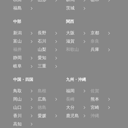
福島
茨城
中部
関西
新潟
長野
大阪
京都
富山
石川
滋賀
奈良
福井
山梨
和歌山
兵庫
静岡
愛知
岐阜
三重
中国・四国
九州・沖縄
鳥取
島根
福岡
佐賀
岡山
広島
長崎
熊本
山口
徳島
大分
宮崎
香川
愛媛
鹿児島
沖縄
高知