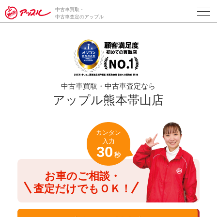
/*ABテスト_新規査定フォームの為のCVボタン*/
中古車買取・
中古車査定のアップル
中古車買取・中古車査定なら
アップル熊本帯山店
カンタン
入力
30
秒
お車のご相談・
査定だけでもＯＫ！