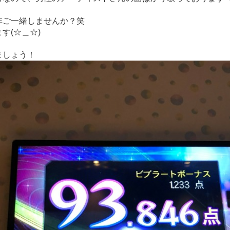
非ご一緒しませんか？笑
す(☆＿☆)
ましょう！