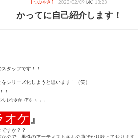
[ つぶやき ]
2022/02/09 (水) 18:23
かってに自己紹介します！
のスタッフです！！
とをシリーズ化しようと思います！（笑）
！！
少しお付き合い下さい。。。
ラオケ
』
きですか？？
方なので、男性のアーティストさんの曲ばかり歌っております