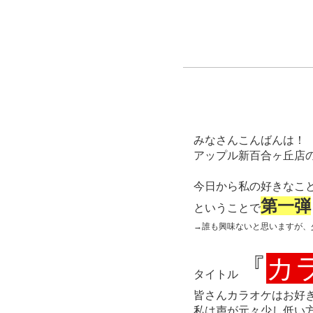
みなさんこんばんは！
アップル新百合ヶ丘店
今日から私の好きなこ
第一弾
ということで
→誰も興味ないと思いますが、
『
カ
タイトル
皆さんカラオケはお好
私は声が元々少し低い