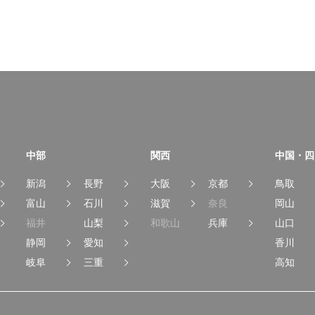
中部
関西
中国・四
新潟
長野
大阪
京都
鳥取
富山
石川
滋賀
奈良
岡山
福井
山梨
和歌山
兵庫
山口
静岡
愛知
香川
岐阜
三重
高知