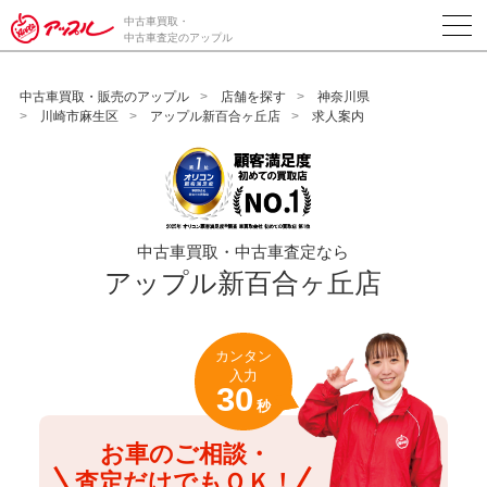
/*ABテスト_新規査定フォームの為のCVボタン*/
中古車買取・
中古車査定のアップル
中古車買取・販売のアップル
店舗を探す
神奈川県
川崎市麻生区
アップル新百合ヶ丘店
求人案内
中古車買取・中古車査定なら
アップル新百合ヶ丘店
カンタン
入力
30
秒
お車のご相談・
査定だけでもＯＫ！