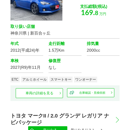
もっと詳しく
支払総額(税込)
169.
8
万円
取り扱い店舗
こだわりの条件
168
神奈川県 | 新百合ヶ丘
該当車
台
修復歴
年式
走行距離
排気量
この条件で検索する
2012(平成24)年
1.5万Km
2000cc
設定をクリア
ボディタイプ
車検
修復歴
2027(R9)年11月
なし
ETC
アルミホイール
スマートキー
ワンオーナー
ミッション
車両の詳細を見る
在庫確認・見積依頼
駆動方式
トヨタ マークII / 2.0 グランデ レガリア ナ
ビパッケージ
ハンドル
気になる
気になるリスト