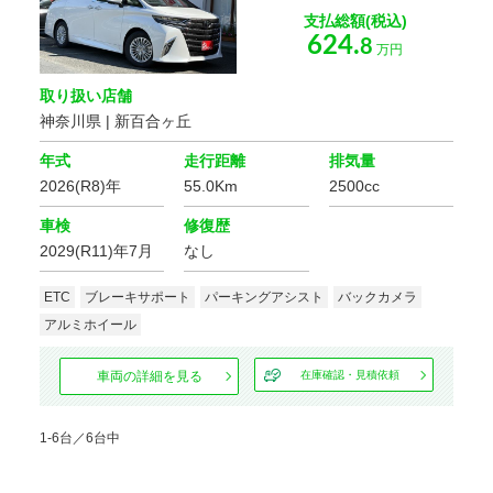
支払総額(税込)
624.
8
万円
取り扱い店舗
神奈川県 | 新百合ヶ丘
年式
走行距離
排気量
2026(R8)年
55.0Km
2500cc
車検
修復歴
2029(R11)年7月
なし
ETC
ブレーキサポート
パーキングアシスト
バックカメラ
アルミホイール
車両の詳細を見る
在庫確認・見積依頼
1-6台／6台中