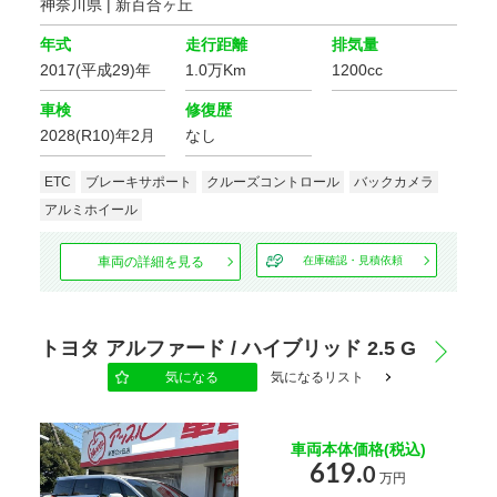
ドレスアップ
神奈川県 | 新百合ヶ丘
年式
走行距離
排気量
フルエアロ
ローダウン
2017(平成29)年
1.0万Km
1200cc
アルミホイール
車検
修復歴
2028(R10)年2月
なし
シート関連
ETC
ブレーキサポート
クルーズコントロール
バックカメラ
フルフラット
アルミホイール
3列シート
シート
車両の詳細を見る
在庫確認・見積依頼
ウォークスルー
シートヒーター
本革シート
ベンチシート
トヨタ アルファード / ハイブリッド 2.5 G
気になる
気になるリスト
電動シート
オットマン
車両本体価格(税込)
シートエアコン
619.
0
万円