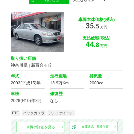
スライドドア
車両本体価格(税込)
35.
5
万円
エンジン種別
支払総額(税込)
44.
8
万円
乗車定員
取り扱い店舗
神奈川県 | 新百合ヶ丘
年式
走行距離
排気量
オーディオ関連
2003(平成15)年
13.9万Km
2000cc
車検
修復歴
2028(R10)年3月
なし
カーナビ/TV/DVD
ETC
バックカメラ
アルミホイール
基本装備
車両の詳細を見る
在庫確認・見積依頼