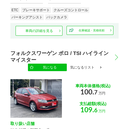
運転席
障害物センサー
ETC
ブレーキサポート
クルーズコントロール
エアバッグ
パーキングアシスト
バックカメラ
助手席
サイド
エアバッグ
エアバッグ
車両の詳細を見る
在庫確認・見積依頼
カーテン
フロントカメラ
エアバッグ
フォルクスワーゲン ポロ / TSI ハイライン
サイドカメラ
バックカメラ
マイスター
気になる
気になるリスト
全周囲カメラ
環境装備・福祉装備
車両本体価格(税込)
100.
7
万円
アイドリング
エコカー減税
ストップ
対象車
支払総額(税込)
109.
6
万円
電動リアゲート
リフトアップ
取り扱い店舗