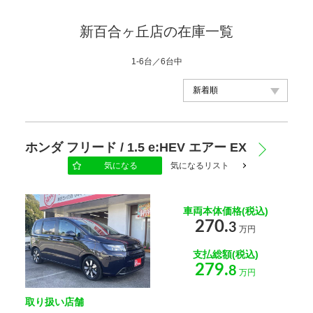
新百合ヶ丘店の在庫一覧
1-6台／6台中
メーカー
ホンダ フリード / 1.5 e:HEV エアー EX
気になる
気になるリスト
車種
車両本体価格(税込)
270.
3
万円
年式
支払総額(税込)
279.
8
万円
車体の色
取り扱い店舗
選択する