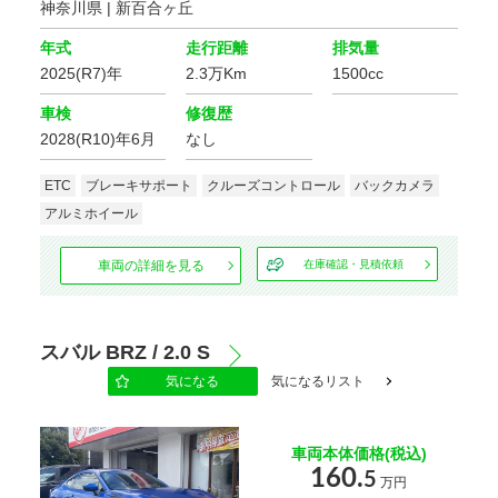
神奈川県 | 新百合ヶ丘
価格
年式
走行距離
排気量
2025(R7)年
2.3万Km
1500cc
車検
修復歴
走行距離
2028(R10)年6月
なし
ETC
ブレーキサポート
クルーズコントロール
バックカメラ
車検の残り
アルミホイール
車両の詳細を見る
在庫確認・見積依頼
排気量
スバル BRZ / 2.0 S
気になる
気になるリスト
地域
選択する
車両本体価格(税込)
160.
5
万円