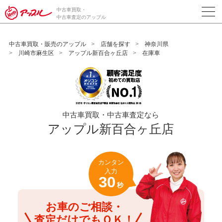
/*ABテスト_新規査定フォームの為のCVボタン*/
中古車買取・
中古車査定のアップル
中古車買取・販売のアップル
店舗を探す
神奈川県
川崎市麻生区
アップル新百合ヶ丘店
在庫車
中古車買取・中古車査定なら
アップル新百合ヶ丘店
カンタン
入力
30
秒
お車のご相談・
査定だけでもＯＫ！