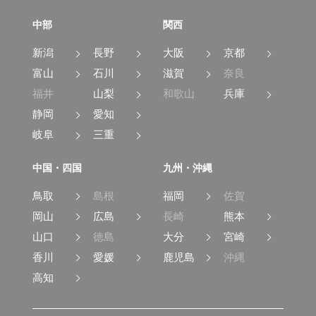
中部
関西
新潟
長野
大阪
京都
富山
石川
滋賀
奈良
福井
山梨
和歌山
兵庫
静岡
愛知
岐阜
三重
中国・四国
九州・沖縄
鳥取
島根
福岡
佐賀
岡山
広島
長崎
熊本
山口
徳島
大分
宮崎
香川
愛媛
鹿児島
沖縄
高知