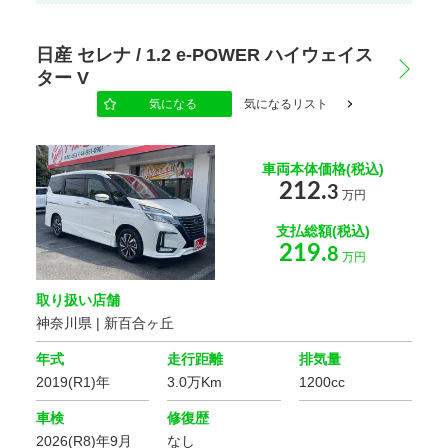
キーレス
スマートキー
エントリー
日産 セレナ / 1.2 e-POWER ハイウェイス
パワー
パワー
ウインドウ
ステアリング
ター V
気になる
気になるリスト
エアコン
Wエアコン
車両本体価格(税込)
ETC
盗難防止装置
212.
3
万円
サンルーフ
後席モニター
支払総額(税込)
219.
8
万円
ディスプレイ
LED
ヘッドランプ
ヘッドライト
取り扱い店舗
神奈川県 | 新百合ヶ丘
安全装置・サポート
年式
走行距離
排気量
クルーズ
ABS
2019(R1)年
3.0万Km
1200cc
コントロール
車検
修復歴
パーキング
横滑り防止装置
アシスト
2026(R8)年9月
なし