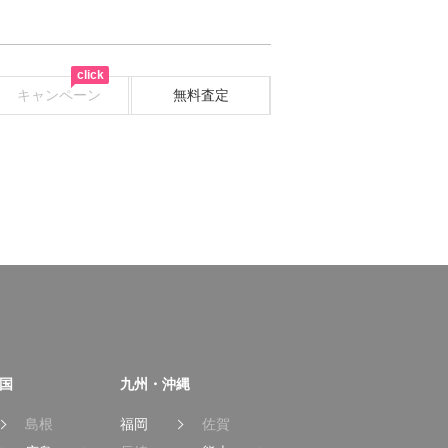
click
キャンペーン
無料査定
国
九州・沖縄
島根
福岡
佐賀