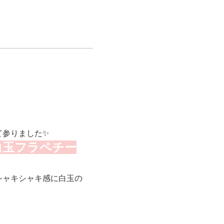
て参りました✨
白玉フラペチー
シャキシャキ感に白玉の