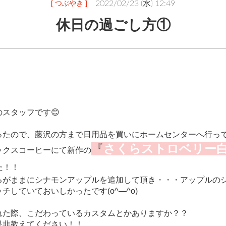
[ つぶやき ]
2022/02/23 (水) 12:49
休日の過ごし方①
スタッフです😊
ったので、藤沢の方まで日用品を買いにホームセンターへ行っ
『
さくらストロベリー
ックスコーヒーにて新作の
た！！
るがままにシナモンアップルを追加して頂き・・・アップルの
チしていておいしかったです(o^―^o)
れた際、こだわっているカスタムとかありますか？？
是非教えてください！！