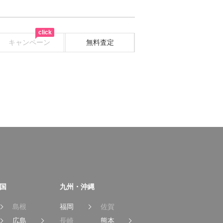
click
キャンペーン
無料査定
国
九州・沖縄
島根
福岡
佐賀
広島
長崎
熊本