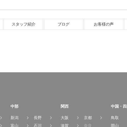
スタッフ紹介
ブログ
お客様の声
中部
関西
中国・四
新潟
長野
大阪
京都
鳥取
富山
石川
滋賀
奈良
岡山