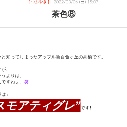
[ つぶやき ]
2022/03/06 (日) 15:07
茶色⑧
いと知ってしまったアップル新百合ヶ丘の高橋です。
すが、
いうよりは、
んですねぇ。
笑
品は←
スモアティグレ”
です❗️
、