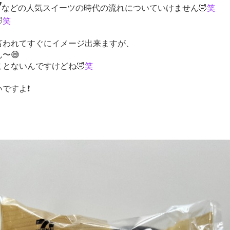
”
などの人気スイーツの時代の流れについていけません🤣
笑

笑
言われてすぐにイメージ出来ますが、
〜😅
とないんですけどね🤣
笑
ですよ❗️