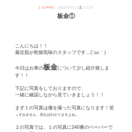
2022/03/12 (土) 11:55
[ つぶやき ]
板金①
こんにちは！！
最近肌が乾燥気味のスタッフです…(´;ω;｀)
板金
今日はお車の
について少し紹介致しま
す！！
下記に写真をしておりますので、
一緒に確認しながら見ていきましょう！！
まず１の写真は傷を撮った写真になります！笑
→すみません、見ればわかりますよね…
２の写真では、１の写真に240番のペーパーで