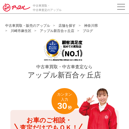
/*ABテスト_新規査定フォームの為のCVボタン*/
中古車買取・
中古車査定のアップル
中古車買取・販売のアップル
店舗を探す
神奈川県
川崎市麻生区
アップル新百合ヶ丘店
ブログ
中古車買取・中古車査定なら
アップル新百合ヶ丘店
カンタン
入力
30
秒
お車のご相談・
査定だけでもＯＫ！