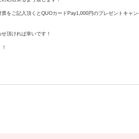
票をご記入頂くとQUOカードPay1,000円のプレゼントキャ
わせ頂ければ幸いです！
！！