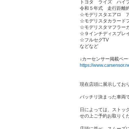
トヨタ　ライズ　ハイ
令和５年式　走行距離約
☆モデリスタエアロ　
☆モデリスタカラード
☆モデリスタマフラー
☆９インチディスプレ
☆フルセグTV
などなど
↓カーセンサー掲載ペー
https://www.carsenso
現在店頭に展示してお
バッチリ決まった車両
日によっては、ストッ
せの上ご予約お取りく
店頭に並べ、スムーズ