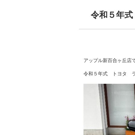
令和５年式
アップル新百合ヶ丘店
令和５年式　トヨタ　