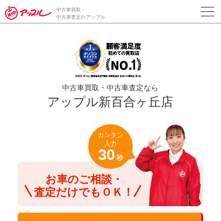
/*ABテスト_新規査定フォームの為のCVボタン*/
中古車買取・
中古車査定のアップル
中古車買取・中古車査定なら
アップル新百合ヶ丘店
カンタン
入力
30
秒
お車のご相談・
査定だけでもＯＫ！